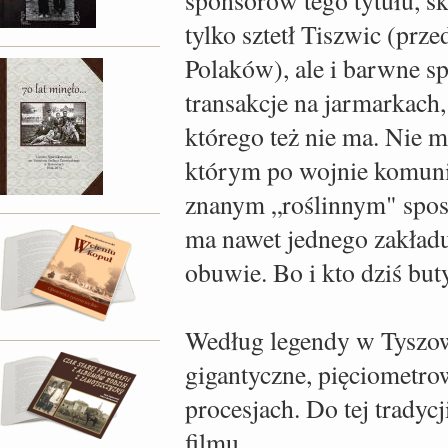
sponsorów tego tytułu, s
tylko sztetł Tiszwic (pr
Polaków), ale i barwne sp
transakcje na jarmarkach,
którego też nie ma. Nie 
którym po wojnie komuni
znanym „roślinnym" spos
ma nawet jednego zakład
obuwie. Bo i kto dziś bu
Według legendy w Tyszo
gigantyczne, pięciometro
procesjach. Do tej tradyc
filmu.