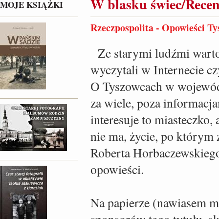
W blasku świec/Recen
MOJE KSIĄŻKI
Rzeczpospolita - Opowieści Ty
Ze starymi ludźmi warto 
wyczytali w Internecie c
O Tyszowcach w wojewódz
za wiele, poza informacj
interesuje to miasteczko,
nie ma, życie, po którym z
Roberta Horbaczewskiego,
opowieści.
Na papierze (nawiasem mó