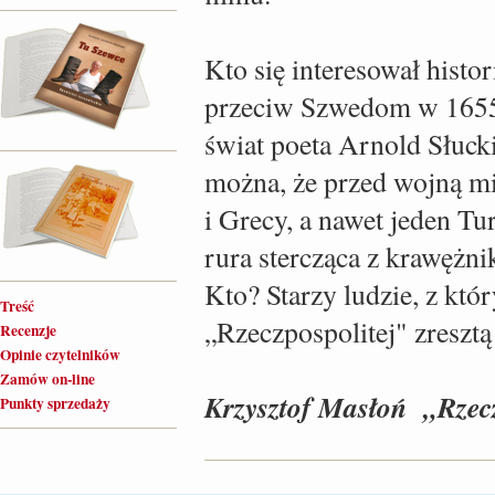
Kto się interesował histor
przeciw Szwedom w 1655 r
świat poeta Arnold Słuck
można, że przed wojną mies
i Grecy, a nawet jeden Tur
rura stercząca z krawężni
Kto? Starzy ludzie, z kt
Treść
„Rzeczpospolitej" zresztą
Recenzje
Opinie czytelników
Zamów on-line
Krzysztof Masłoń „Rzecz
Punkty sprzedaży