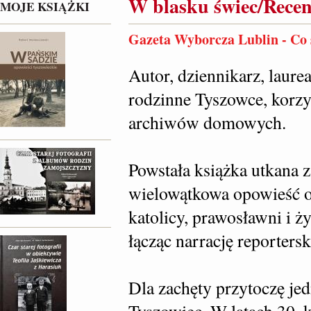
W blasku świec/Recen
MOJE KSIĄŻKI
Gazeta Wyborcza Lublin - Co 
Autor, dziennikarz, laur
rodzinne Tyszowce, korzys
archiwów domowych.
Powstała książka utkana z
wielowątkowa opowieść o 
katolicy, prawosławni i ż
łącząc narrację reportersk
Dla zachęty przytoczę jed