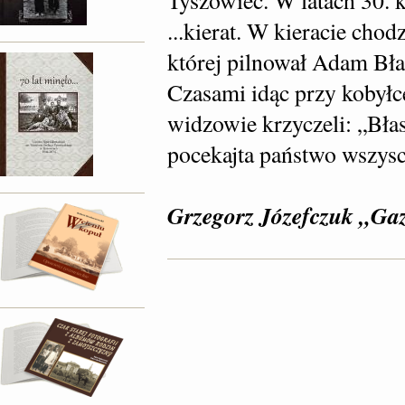
Tyszowiec. W latach 30. 
...kierat. W kieracie chod
której pilnował Adam Bła
Czasami idąc przy kobyłc
widzowie krzyczeli: „Bła
pocekajta państwo wszyscy
Grzegorz Józefczuk „Ga